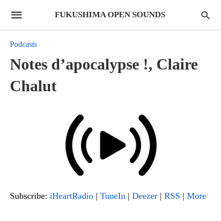
FUKUSHIMA OPEN SOUNDS
Podcasts
Notes d’apocalypse !, Claire
Chalut
Subscribe:
iHeartRadio
|
TuneIn
|
Deezer
|
RSS
|
More