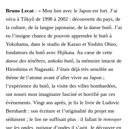
Bruno Lecat
: «
Mon lien avec le Japon est fort. J’ai
vécu à Tôkyô de 1998 à 2002 : découverte du pays, de
la culture, de la langue japonaise, de la danse butô. J’ai
eu l’insigne chance de pouvoir apprendre le butô à
Yokohama, dans le studio de Kazuo et Yoshito Ohno,
fondateurs du butô avec Hijikata. Au cœur de cette
danse des ténèbres
,
ankoku butô
, la mémoire intacte de
Hiroshima et Nagasaki. J’étais déjà très sensible au
thème de l’atome avant d’aller vivre au Japon ;
l’expérience du butô, la visite des villes bombardées,
ont nourri mon imaginaire fasciné et horrifié par ces
évènements. Vingt ans après, je lis le livre de
Ludovic
Bernhardt : son écriture et l’originalité du projet me
séduisent ; le lire ne suffisait plus : il fallait le
renvoyer
sur les ondes
, puisque d’ondes il s’agit. Je découvre en