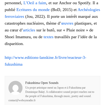
personnel,
L’Oeil a faim
, et sur Anchor ou Spotify. Il a
publié
Ecritures du monde
(BoD, 2015) et
Archéologies
ferroviaires
(Jou, 2022). Il porte un intérêt marqué aux
catastrophes nucléaires, thème d’
œuvres
plastiques, et
au cœur d’
articles
sur le butô, sur « Pluie noire » de
Shoei Imamura, ou de
textes
travaillés par l’idée de la
disparition.
http://www.editions-lanskine.fr/livre/reacteur-3-
fukushima
Fukushima Open Sounds
Un projet artistique mené au Japon et à Fukushima par
Dominique Balaÿ. A collaborative sound project reaches out to
the people of Fukushima, through music, poetry and sound.
contact@websynradio.fr