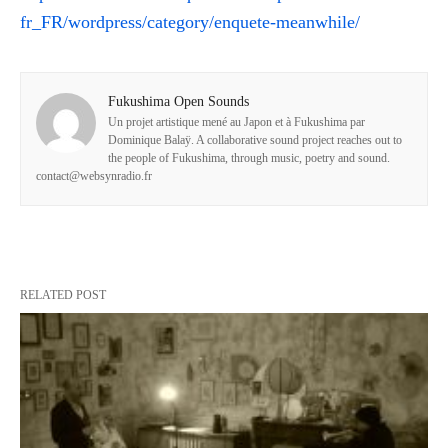
fr_FR/wordpress/category/enquete-meanwhile/
Fukushima Open Sounds
Un projet artistique mené au Japon et à Fukushima par
Dominique Balaÿ. A collaborative sound project reaches out to
the people of Fukushima, through music, poetry and sound.
contact@websynradio.fr
RELATED POST