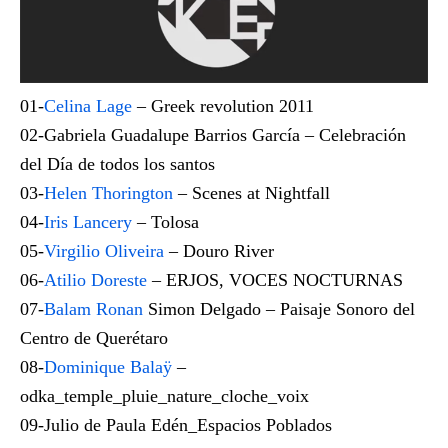
01-
Celina Lage
– Greek revolution 2011
02-Gabriela Guadalupe Barrios García – Celebración
del Día de todos los santos
03-
Helen Thorington
– Scenes at Nightfall
04-
Iris Lancery
– Tolosa
05-
Virgilio Oliveira
– Douro River
06-
Atilio Doreste
– ERJOS, VOCES NOCTURNAS
07-
Balam Ronan
Simon Delgado – Paisaje Sonoro del
Centro de Querétaro
08-
Dominique Balaÿ
–
odka_temple_pluie_nature_cloche_voix
09-Julio de Paula Edén_Espacios Poblados