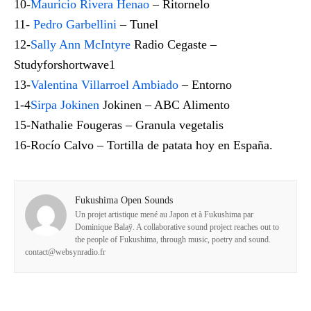
10-
Mauricio Rivera Henao
– Ritornelo
11-
Pedro Garbellini
– Tunel
12-
Sally Ann McIntyre
Radio Cegaste –
Studyforshortwave1
13-
Valentina Villarroel Ambiado
– Entorno
1-4
Sirpa Jokinen
Jokinen – ABC Alimento
15-
Nathalie Fougeras
– Granula vegetalis
16-Rocío Calvo – Tortilla de patata hoy en España.
Fukushima Open Sounds
Un projet artistique mené au Japon et à Fukushima par
Dominique Balaÿ. A collaborative sound project reaches out to
the people of Fukushima, through music, poetry and sound.
contact@websynradio.fr