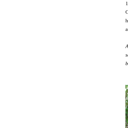
1
C
h
a
A
s
b