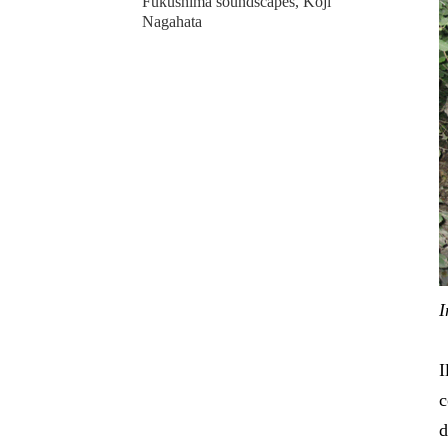
Fukushima soundscapes, Koji
Nagahata
I
I
c
d