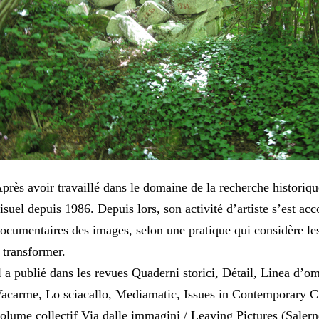
près avoir travaillé dans le domaine de la recherche historiq
isuel depuis 1986. Depuis lors, son activité d’artiste s’est a
ocumentaires des images, selon une pratique qui considère les
 transformer.
l a publié dans les revues Quaderni storici, Détail, Linea d’o
acarme, Lo sciacallo, Mediamatic, Issues in Contemporary Cul
olume collectif Via dalle immagini / Leaving Pictures (Salern