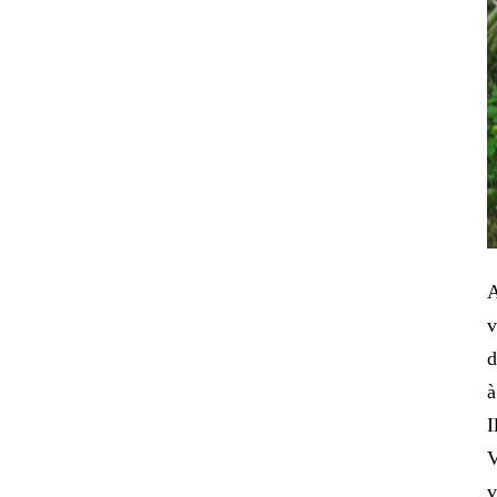
A
v
d
à
I
V
v