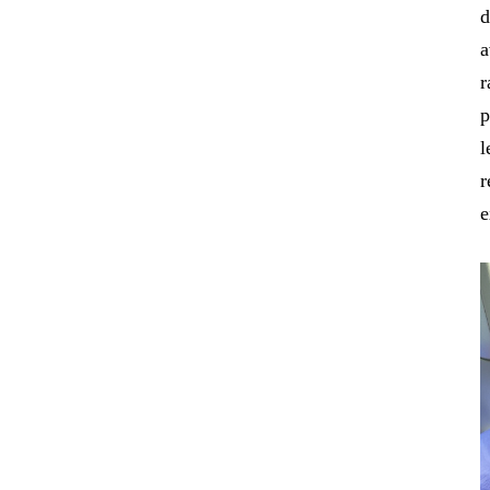
d
a
r
p
l
r
e