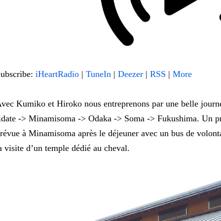
ubscribe:
iHeartRadio
|
TuneIn
|
Deezer
|
RSS
|
More
vec Kumiko et Hiroko nous entreprenons par une belle journ
idate -> Minamisoma -> Odaka -> Soma -> Fukushima. Un pro
révue à Minamisoma après le déjeuner avec un bus de volont
a visite d’un temple dédié au cheval.