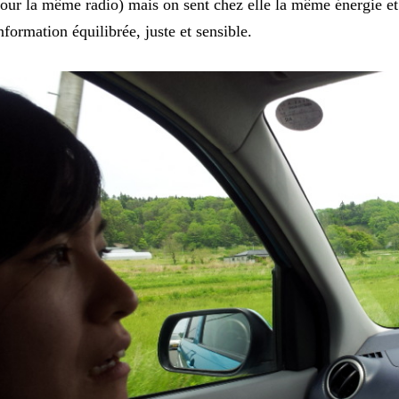
our la même radio) mais on sent chez elle la même énergie et
nformation équilibrée, juste et sensible.