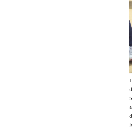
L
d
r
a
d
l