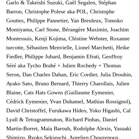
Garlo & Takeishi Suzuki, Gaël Segalen, Stéphan
Barron, Christophe Polese aka POL, Christophe
Gouttes, Philippe Pannetier, Yan Breuleux, Tomoko
Momiyama, Carl Stone, Bérangère Maximin, Joachim
Montessuis, Kenji Kojima, Chistine Webster, Roxanne
turcotte, Sébastien Menvielle, Lionel Marchetti, Heike
Fiedler, Philippe Jubard, Benjamin Efrati, Geoffroy
Séré aka Tycho Brahé + Julien Rochedy + Thomas
Seron, Dan Charles Dahan, Eric Cordier, Julia Drouhin,
Ayako Sato, Bruno Bernard, Thierry Charollais, Julien
Blaine, Cats Hats Gowns (Guillaume Eymenier,
Cédrick Eymenier, Yvan Duhamel, Mathias Rossignol),
David Christoffel, Furukawa Hideo, Yoko Higashi, Cal
Lyall & Tetragrammaton, Richard Pinhas, Daniel
Martin-Borret, Maïa Barouh, Rodolphe Alexis, Yasuaki
Shimizu, Ryoko Sekiguchi, Aurelien Chouzenoux,