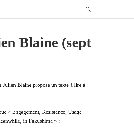
ien Blaine (sept
Typ
your
sear
quer
and
hit
enter
 Julien Blaine propose un texte à lire à
ique « Engagement, Résistance, Usage
Meanwhile, in Fukushima » :