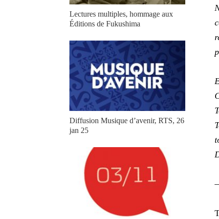
N
Lectures multiples, hommage aux
c
Éditions de Fukushima
r
p
E
C
T
Diffusion Musique d’avenir, RTS, 26
T
jan 25
t
D
T