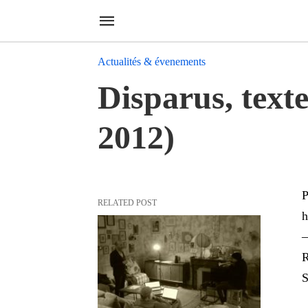
Actualités & évenements
Disparus, texte
2012)
P
RELATED POST
h
R
S