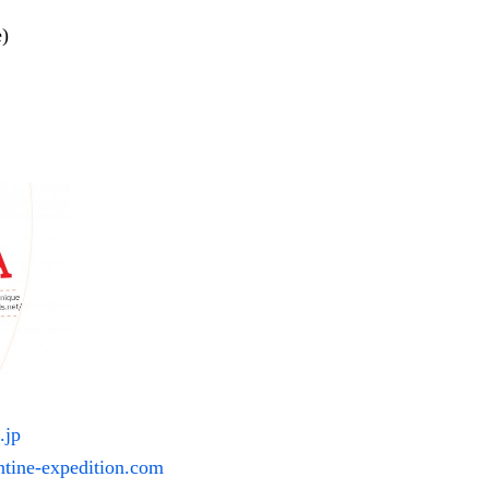
e)
.jp
ntine-expedition.com