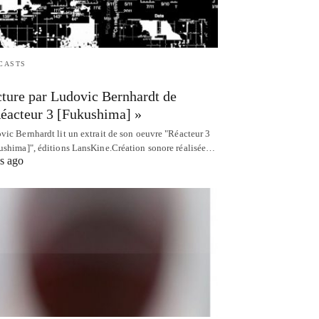
CASTS
ture par Ludovic Bernhardt de
éacteur 3 [Fukushima] »
vic Bernhardt lit un extrait de son oeuvre "Réacteur 3
ushima]", éditions LansKine.Création sonore réalisée…
s ago