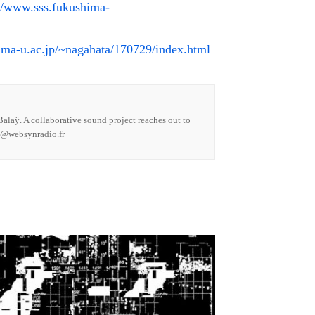
://www.sss.fukushima-
ima-u.ac.jp/~nagahata/170729/index.html
alaÿ. A collaborative sound project reaches out to
ct@websynradio.fr