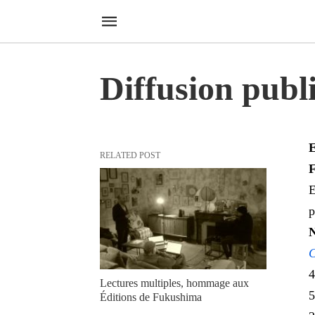
Diffusion publ
E
RELATED POST
F
E
p
N
C
4
Lectures multiples, hommage aux
5
Éditions de Fukushima