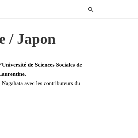
e / Japon
Typ
your
sear
quer
’Université de Sciences Sociales de
and
hit
Laurentine.
enter
i Nagahata avec les contributeurs du