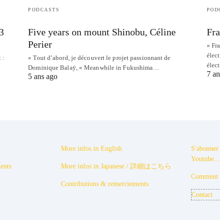
PODCASTS
POD
3
Five years on mount Shinobu, Céline
Fra
Perier
« Fra
élec
 :
« Tout d’abord, je découvert le projet passionnant de
élec
Dominique Balaÿ, « Meanwhile in Fukushima…
7 an
5 ans ago
More infos in English
S'abonner 
Youtube...
ents
More infos in Japanese / 詳細はこちら
Comment p
Contributions & remerciements
Contact