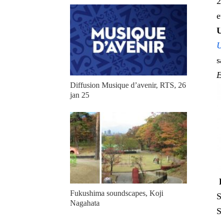
2
e
U
U
s
E
Diffusion Musique d’avenir, RTS, 26
jan 25
Fukushima soundscapes, Koji
S
Nagahata
S