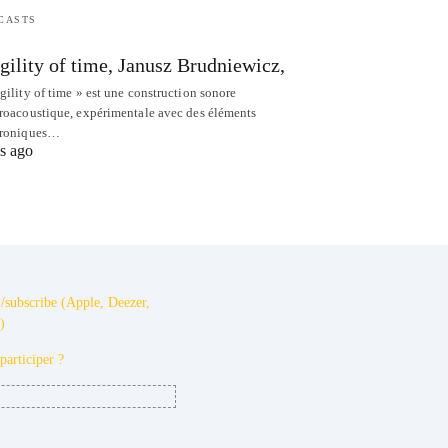
CASTS
gility of time, Janusz Brudniewicz,
gility of time » est une construction sonore
troacoustique, expérimentale avec des éléments
troniques…
s ago
/subscribe (Apple, Deezer,
)
articiper ?