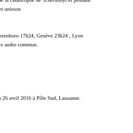
 de la catastrophe de Tchernobyl et pendant
et unisson
Greensboro 17h24, Genève 23h24 , Lyon
flux audio commun.
u 26 avril 2016 à Pôle Sud, Lausanne.