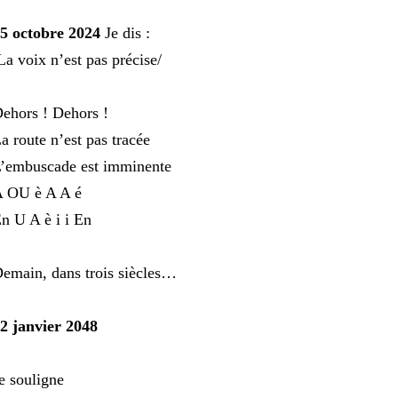
5 octobre 2024
Je dis :
La voix n’est pas précise/
ehors ! Dehors !
a route n’est pas tracée
’embuscade est imminente
 OU è A A é
n U A è i i En
emain, dans trois siècles…
2 janvier 2048
e souligne