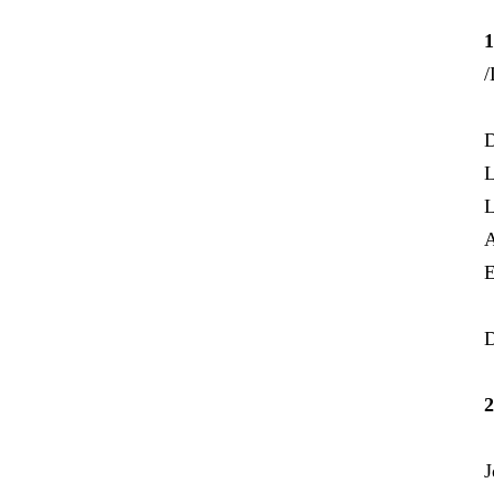
1
/
D
L
L
A
E
D
2
J