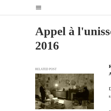
Appel à l'uniss
2016
R
RELATED POST
A
D
s