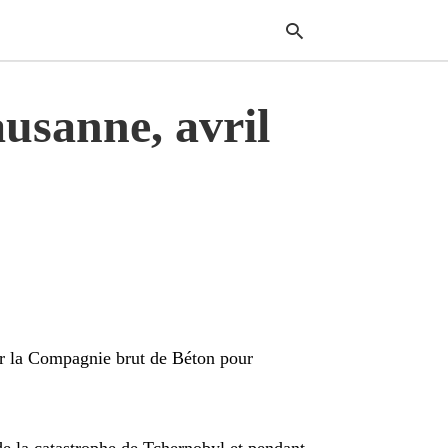
ausanne, avril
Typ
your
sear
quer
and
hit
enter
par la Compagnie brut de Béton pour