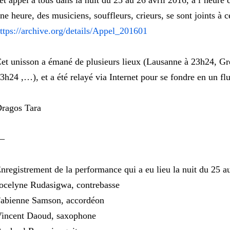
et appel à tous dans la nuit du 25 au 26 avril 2016, à l’heure
ne heure, des musiciens, souffleurs, crieurs, se sont joints à c
ttps://archive.org/details/Appel_201601
et unisson a émané de plusieurs lieux (Lausanne à 23h24, 
3h24 ,…), et a été relayé via Internet pour se fondre en un 
ragos Tara
—
nregistrement de la performance qui a eu lieu la nuit du 25 a
ocelyne Rudasigwa, contrebasse
abienne Samson, accordéon
incent Daoud, saxophone