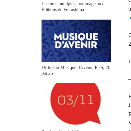
c
Lectures multiples, hommage aux
u
Éditions de Fukushima
h
C
2
D
Diffusion Musique d’avenir, RTS, 26
jan 25
E
J
F
V