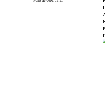
R
Point de départ 3.11
L
A
N
P
D