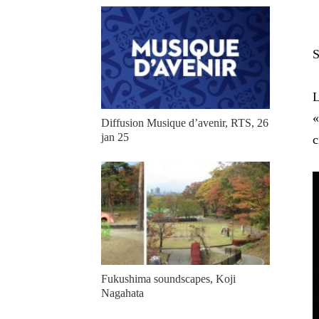
S
L
«
Diffusion Musique d’avenir, RTS, 26
jan 25
c
Fukushima soundscapes, Koji
Nagahata