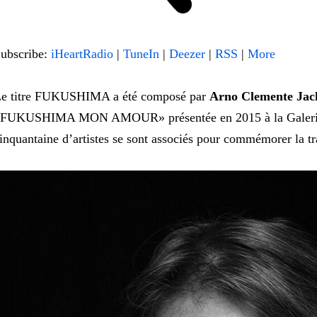
ubscribe:
iHeartRadio
|
TuneIn
|
Deezer
|
RSS
|
More
e titre FUKUSHIMA a été composé par
Arno Clemente Jac
FUKUSHIMA MON AMOUR» présentée en 2015 à la Galerie 18
inquantaine d’artistes se sont associés pour commémorer la t