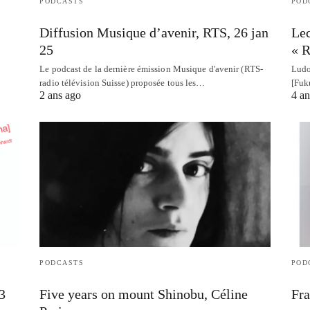
PODCASTS
POD
Diffusion Musique d’avenir, RTS, 26 jan
Lec
25
« R
Le podcast de la dernière émission Musique d'avenir (RTS-
Ludo
radio télévision Suisse) proposée tous les…
[Fuk
2 ans ago
4 an
PODCASTS
POD
3
Five years on mount Shinobu, Céline
Fra