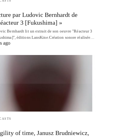
CASTS
ture par Ludovic Bernhardt de
éacteur 3 [Fukushima] »
vic Bernhardt lit un extrait de son oeuvre "Réacteur 3
ushima]", éditions LansKine.Création sonore réalisée…
s ago
CASTS
gility of time, Janusz Brudniewicz,