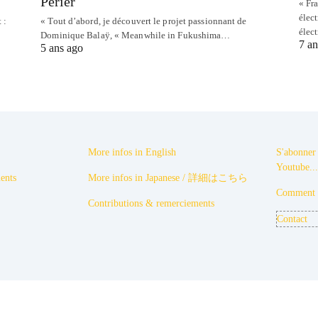
Perier
« Fra
élec
 :
« Tout d’abord, je découvert le projet passionnant de
élec
Dominique Balaÿ, « Meanwhile in Fukushima…
7 an
5 ans ago
More infos in English
S'abonner 
Youtube...
ents
More infos in Japanese / 詳細はこちら
Comment p
Contributions & remerciements
Contact