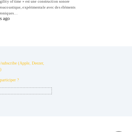
gility of time » est une construction sonore
troacoustique, expérimentale avec des éléments
troniques…
s ago
/subscribe (Apple, Deezer,
)
articiper ?