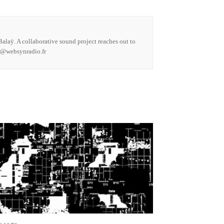
alaÿ. A collaborative sound project reaches out to
ct@websynradio.fr